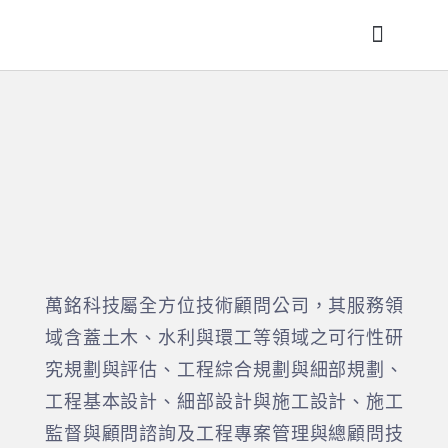
跳
至
主
要
內
萬銘工程科技
關於萬銘
服務項目
案例分享
最新消息
聯絡資訊
容
萬銘科技屬全方位技術顧問公司，其服務領
域含蓋土木、水利與環工等領域之可行性研
究規劃與評估、工程綜合規劃與細部規劃、
工程基本設計、細部設計與施工設計、施工
監督與顧問諮詢及工程專案管理與總顧問技